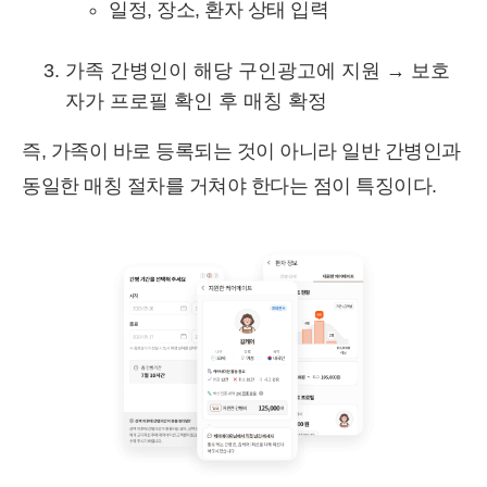
일정, 장소, 환자 상태 입력
가족 간병인이 해당 구인광고에 지원 → 보호
자가 프로필 확인 후 매칭 확정
즉, 가족이 바로 등록되는 것이 아니라 일반 간병인과
동일한 매칭 절차를 거쳐야 한다는 점이 특징이다.