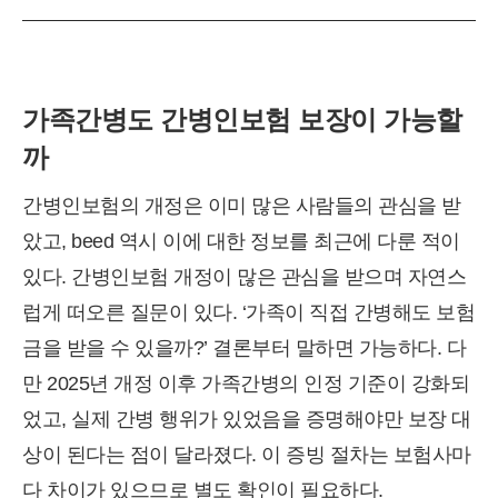
가족간병도 간병인보험 보장이 가능할
까
간병인보험의 개정은 이미 많은 사람들의 관심을 받
았고, beed 역시 이에 대한 정보를 최근에 다룬 적이
있다. 간병인보험 개정이 많은 관심을 받으며 자연스
럽게 떠오른 질문이 있다. ‘가족이 직접 간병해도 보험
금을 받을 수 있을까?’ 결론부터 말하면 가능하다. 다
만 2025년 개정 이후 가족간병의 인정 기준이 강화되
었고, 실제 간병 행위가 있었음을 증명해야만 보장 대
상이 된다는 점이 달라졌다. 이 증빙 절차는 보험사마
다 차이가 있으므로 별도 확인이 필요하다.