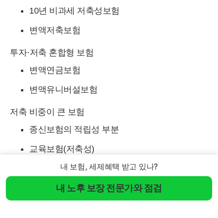
10년 비과세 저축성보험
변액저축보험
투자·저축 혼합형 보험
변액연금보험
변액유니버설보험
저축 비중이 큰 보험
종신보험의 적립성 부분
교육보험(저축성)
내 보험, 세제혜택 받고 있나?
유니버설 보험 중 저축성 구성
내 노후 보장 전문가와 점검
기타
ISA(개인종합자산관리계좌) — 비과세·분리과세